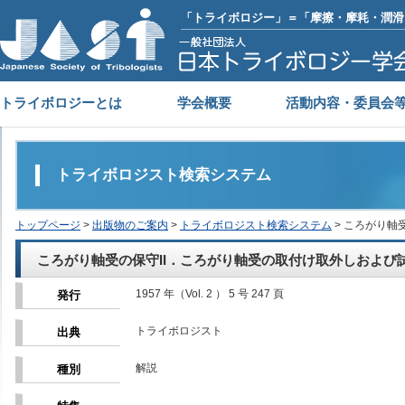
「トライボロジー」＝「摩擦・摩耗・潤滑
トライボロジーとは
学会概要
活動内容・委員会
トライボロジスト検索システム
トップページ
>
出版物のご案内
>
トライボロジスト検索システム
> ころがり軸
ころがり軸受の保守II．ころがり軸受の取付け取外しおよび
1957 年（Vol. 2 ） 5 号 247 頁
発行
トライボロジスト
出典
解説
種別