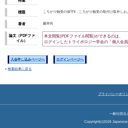
特集
ころがり軸受の保守II．ころがり軸受の取付け取外しお
標題
藤井尚
著者
論文（PDFファ
本文閲覧(PDFファイル閲覧)ができるのは、
イル）
ログインしたトライボロジー学会の「個人会員
入会申し込みページへ
ログインページへ
«
検索結果に戻る
プライバシーポリ
一般社団法
Copyright(c)2026 Japanese S