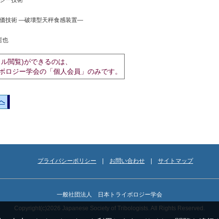
ジー技術
価技術 ―破壊型天秤食感装置―
哲也
イル閲覧)ができるのは、
ボロジー学会の「個人会員」のみです。
へ
プライバシーポリシー
お問い合わせ
サイトマップ
一般社団法人 日本トライボロジー学会
Copyright(c)2026 Japanese Society of Tribologists. All Rights Reserved.