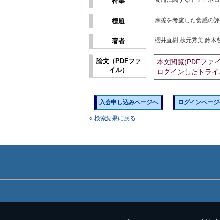
食品に関するトライボロ
特集
摩擦を考慮した食感の評
標題
櫻井直樹,秋元秀美,鈴木
著者
論文（PDFファ
本文閲覧(PDFファ
イル）
ログインしたトライ
入会申し込みページへ
ログインページ
«
検索結果に戻る