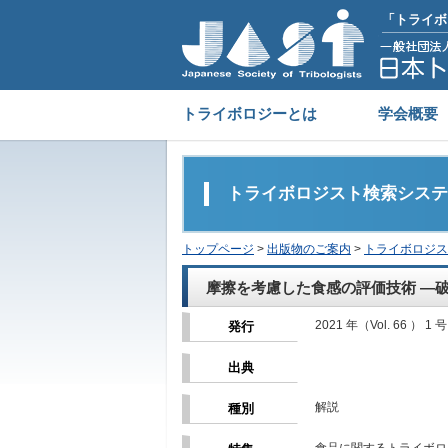
「トライボ
トライボロジーとは
学会概要
トライボロジスト検索システ
トップページ
>
出版物のご案内
>
トライボロジス
摩擦を考慮した食感の評価技術 ―
2021 年（Vol. 66 ） 1 号
発行
出典
解説
種別