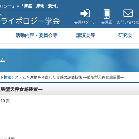
ロジー」＝「摩擦・摩耗・潤滑」
会員ログイン
会員証
お問い合わ
活動内容・委員会等
講演会等
研究会
ム
ト検索システム
> 摩擦を考慮した食感の評価技術 ―破壊型天秤食感装置―
破壊型天秤食感装置―
 10 頁