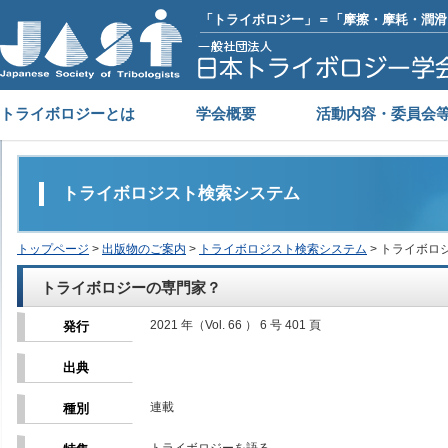
「トライボロジー」＝「摩擦・摩耗・潤滑
トライボロジーとは
学会概要
活動内容・委員会
トライボロジスト検索システム
トップページ
>
出版物のご案内
>
トライボロジスト検索システム
> トライボロ
トライボロジーの専門家？
2021 年（Vol. 66 ） 6 号 401 頁
発行
出典
連載
種別