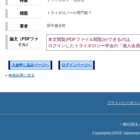
トライボロジーを語る
特集
トライボロジーの専門家？
標題
田中健太郎
著者
論文（PDFファ
本文閲覧(PDFファイル閲覧)ができるのは、
イル）
ログインしたトライボロジー学会の「個人会員
入会申し込みページへ
ログインページへ
«
検索結果に戻る
プライバシーポリ
一般社団法
Copyright(c)2026 Japanese S