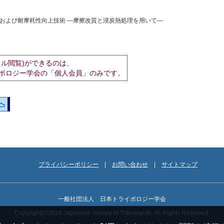
および耐摩耗性向上技術 ―摩擦改質と浸炭熱処理を用いて―
イル閲覧)ができるのは、
ボロジー学会の「個人会員」のみです。
へ
プライバシーポリシー
お問い合わせ
サイトマップ
一般社団法人 日本トライボロジー学会
Copyright(c)2026 Japanese Society of Tribologists. All Rights Reserved.