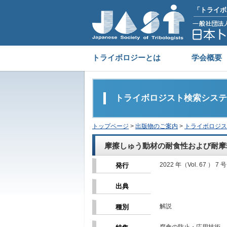
「トライボ
トライボロジーとは
学会概要
トライボロジスト検索システ
トップページ
>
出版物のご案内
>
トライボロジス
摩擦しゅう動材の耐食性および耐摩
2022 年（Vol. 67 ） 7 号
発行
出典
解説
種別