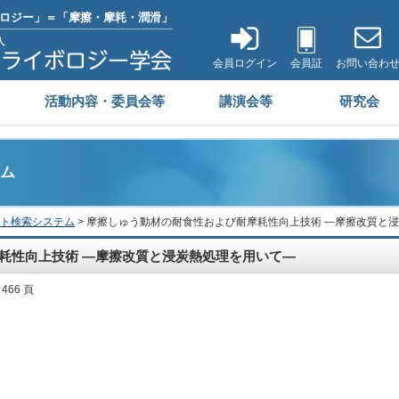
ロジー」＝「摩擦・摩耗・潤滑」
会員ログイン
会員証
お問い合わ
活動内容・委員会等
講演会等
研究会
ム
ト検索システム
> 摩擦しゅう動材の耐食性および耐摩耗性向上技術 ―摩擦改質と
耗性向上技術 ―摩擦改質と浸炭熱処理を用いて―
 466 頁