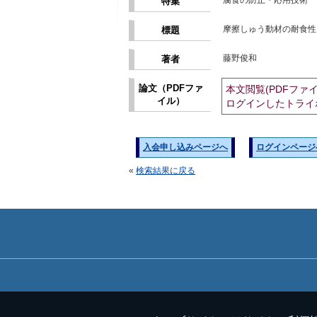
腐食の防止・応用技術
特集
摩擦しゅう動材の耐食性
標題
藤野俊和
著者
論文（PDFファ
本文閲覧(PDFファ
イル）
ログインしたトライ
入会申し込みページへ
ログインページ
«
検索結果に戻る