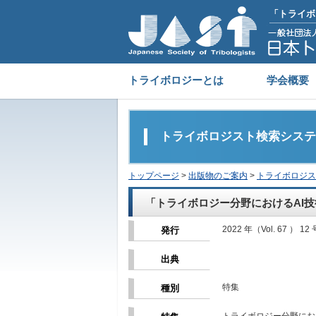
「トライボ
トライボロジーとは
学会概要
トライボロジスト検索システ
トップページ
>
出版物のご案内
>
トライボロジス
「トライボロジー分野におけるAI
2022 年（Vol. 67 ） 12 
発行
出典
特集
種別