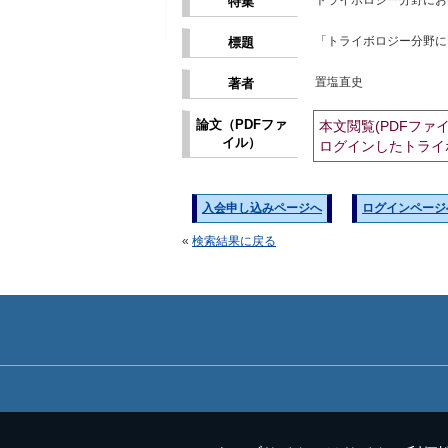
トライボロジー分野にお
特集
「トライボロジー分野に
標題
置塩直史
著者
論文（PDFファ
本文閲覧(PDFファ
イル）
ログインしたトライ
入会申し込みページへ
ログインページ
«
検索結果に戻る