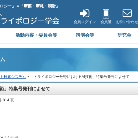
ロジー」＝「摩擦・摩耗・潤滑」
会員ログイン
会員証
お問い合わ
活動内容・委員会等
講演会等
研究会
ム
ト検索システム
> 「トライボロジー分野におけるAI技術」特集号発刊によせて
技術」特集号発刊によせて
号 814 頁