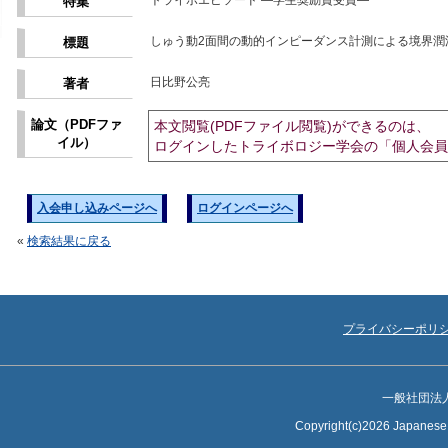
トライボエピソード ―学生奨励賞受賞―
特集
しゅう動2面間の動的インピーダンス計測による境界潤
標題
日比野公亮
著者
論文（PDFファ
本文閲覧(PDFファイル閲覧)ができるのは、
イル）
ログインしたトライボロジー学会の「個人会員
入会申し込みページへ
ログインページへ
«
検索結果に戻る
プライバシーポリ
一般社団法
Copyright(c)2026 Japanese S