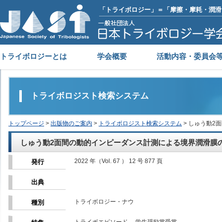
「トライボロジー」＝「摩擦・摩耗・潤滑
トライボロジーとは
学会概要
活動内容・委員会
トライボロジスト検索システム
トップページ
>
出版物のご案内
>
トライボロジスト検索システム
> しゅう動
しゅう動2面間の動的インピーダンス計測による境界潤滑膜
2022 年（Vol. 67 ） 12 号 877 頁
発行
出典
トライボロジー・ナウ
種別