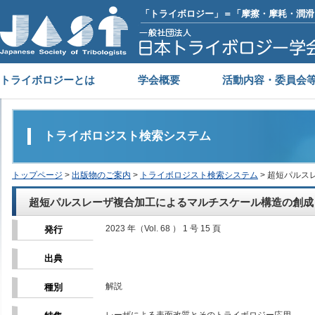
「トライボロジー」＝「摩擦・摩耗・潤滑
トライボロジーとは
学会概要
活動内容・委員会
トライボロジスト検索システム
トップページ
>
出版物のご案内
>
トライボロジスト検索システム
> 超短パル
超短パルスレーザ複合加工によるマルチスケール構造の創成
2023 年（Vol. 68 ） 1 号 15 頁
発行
出典
解説
種別