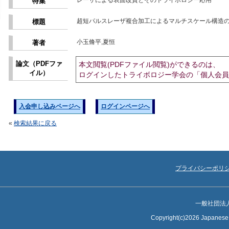
レーザによる表面改質とそのトライボロジー応用
特集
超短パルスレーザ複合加工によるマルチスケール構造
標題
小玉脩平,夏恒
著者
論文（PDFファ
本文閲覧(PDFファイル閲覧)ができるのは、
イル）
ログインしたトライボロジー学会の「個人会員
入会申し込みページへ
ログインページへ
«
検索結果に戻る
プライバシーポリ
一般社団法
Copyright(c)2026 Japanese S