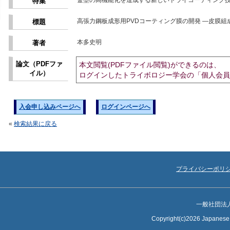
金型の高機能化を達成する新しいドライコーティング
特集
高張力鋼板成形用PVDコーティング膜の開発 ―皮膜
標題
本多史明
著者
論文（PDFファ
本文閲覧(PDFファイル閲覧)ができるのは、
イル）
ログインしたトライボロジー学会の「個人会員
入会申し込みページへ
ログインページへ
«
検索結果に戻る
プライバシーポリ
一般社団法
Copyright(c)2026 Japanese S