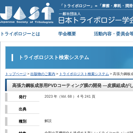
「トライボロジー」＝「摩擦・摩耗・潤滑
トライボロジーとは
学会概要
活動内容・委員会
トライボロジスト検索システム
トップページ
>
出版物のご案内
>
トライボロジスト検索システム
> 高張力鋼板
高張力鋼板成形用PVDコーティング膜の開発 ―皮膜組成が
2023 年（Vol. 68 ） 4 号 241 頁
発行
出典
解説
種別