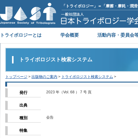
「トライボロジー」＝「摩擦・摩耗・潤滑
トライボロジーとは
学会概要
活動内容・委員会
トライボロジスト検索システム
トップページ
>
出版物のご案内
>
トライボロジスト検索システム
>
2023 年（Vol. 68 ） 7 号 頁
発行
出典
会告
種別
特集