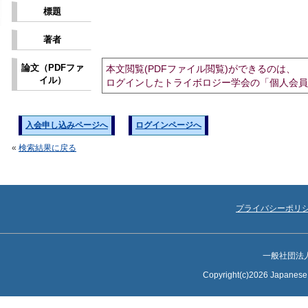
標題
著者
論文（PDFファ
本文閲覧(PDFファイル閲覧)ができるのは、
イル）
ログインしたトライボロジー学会の「個人会員
入会申し込みページへ
ログインページへ
«
検索結果に戻る
プライバシーポリ
一般社団法
Copyright(c)2026 Japanese S