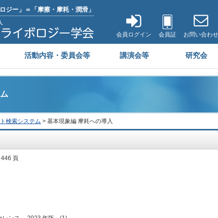
ロジー」＝「摩擦・摩耗・潤滑」
会員ログイン
会員証
お問い合わ
活動内容・委員会等
講演会等
研究会
ム
ト検索システム
> 基本現象編 摩耗への導入
 446 頁