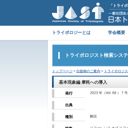
「トライボ
トライボロジーとは
学会概要
トライボロジスト検索システ
トップページ
>
出版物のご案内
>
トライボロジス
基本現象編 摩耗への導入
2023 年（Vol. 68 ） 7 号
発行
出典
解説
種別