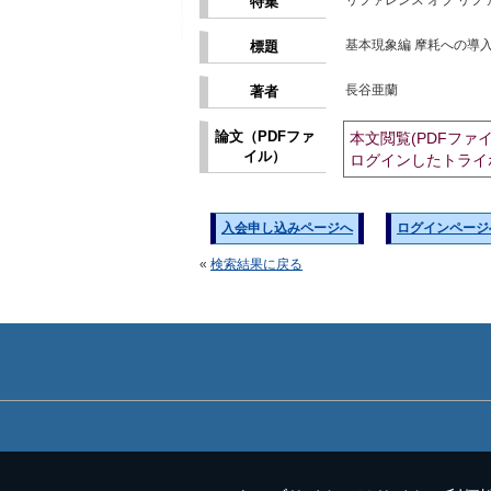
リファレンス オブ リファレ
特集
基本現象編 摩耗への導
標題
長谷亜蘭
著者
論文（PDFファ
本文閲覧(PDFファ
イル）
ログインしたトライ
入会申し込みページへ
ログインページ
«
検索結果に戻る