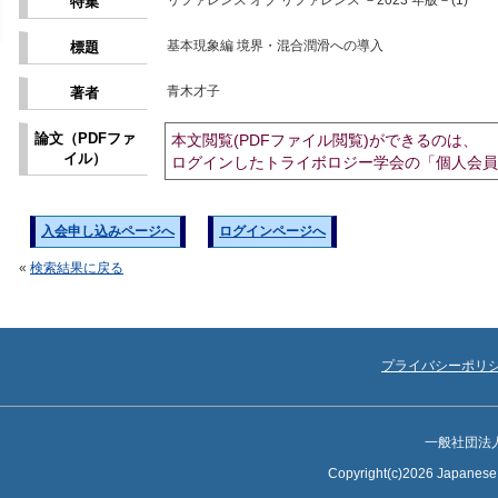
リファレンス オブ リファレンス －2023 年版－(1)
特集
基本現象編 境界・混合潤滑への導入
標題
青木才子
著者
論文（PDFファ
本文閲覧(PDFファイル閲覧)ができるのは、
イル）
ログインしたトライボロジー学会の「個人会員
入会申し込みページへ
ログインページへ
«
検索結果に戻る
プライバシーポリ
一般社団法
Copyright(c)2026 Japanese S