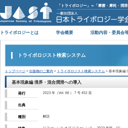
「トライボロジー」＝「摩擦・摩耗・潤滑
トライボロジーとは
学会概要
活動内容・委員会
トライボロジスト検索システム
トップページ
>
出版物のご案内
>
トライボロジスト検索システム
> 基本現象編
基本現象編 境界・混合潤滑への導入
2023 年（Vol. 68 ） 7 号 452 頁
発行
出典
解説
種別