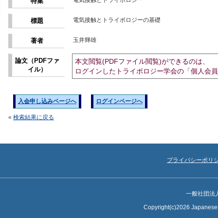
電気接触とトライボロジー
特集
電気接触とトライボロジーの基礎
標題
玉井輝雄
著者
論文（PDFファ
本文閲覧(PDFファイル閲覧)ができるのは、
イル）
ログインしたトライボロジー学会の「個人会員
入会申し込みページへ
ログインページへ
«
検索結果に戻る
プライバシーポリ
一般社団法
Copyright(c)2026 Japanese S