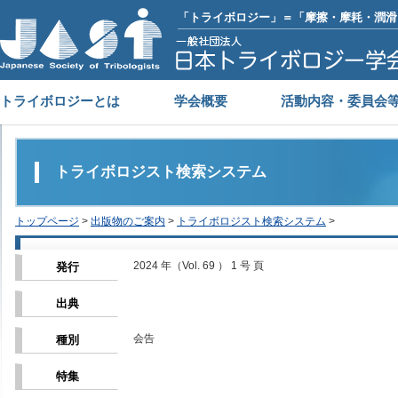
「トライボロジー」＝「摩擦・摩耗・潤滑
トライボロジーとは
学会概要
活動内容・委員会
トライボロジスト検索システム
トップページ
>
出版物のご案内
>
トライボロジスト検索システム
>
2024 年（Vol. 69 ） 1 号 頁
発行
出典
会告
種別
特集