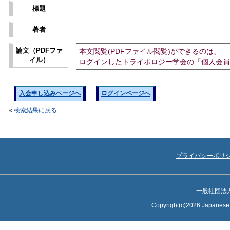
標題
著者
論文（PDFファ
本文閲覧(PDFファイル閲覧)ができるのは、
イル）
ログインしたトライボロジー学会の「個人会員
入会申し込みページへ
ログインページへ
«
検索結果に戻る
プライバシーポリ
一般社団法
Copyright(c)2026 Japanese S