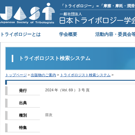
「トライボロジー」＝「摩擦・摩耗・潤滑
トライボロジーとは
学会概要
活動内容・委員会
トライボロジスト検索システム
トップページ
>
出版物のご案内
>
トライボロジスト検索システム
>
2024 年（Vol. 69 ） 3 号 頁
発行
出典
目次
種別
特集