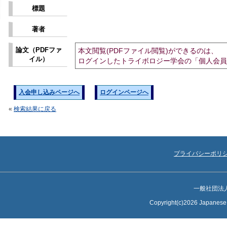
標題
著者
論文（PDFファ
本文閲覧(PDFファイル閲覧)ができるのは、
イル）
ログインしたトライボロジー学会の「個人会員
入会申し込みページへ
ログインページへ
«
検索結果に戻る
プライバシーポリ
一般社団法
Copyright(c)2026 Japanese S