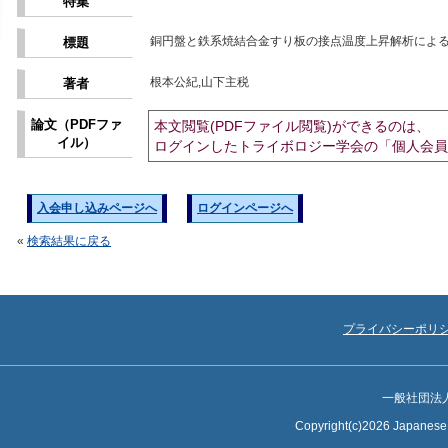
特集
銅円盤と鉄系焼結合金すり板の接点温度上昇解析によ
標題
根本公紀,山下主税
著者
論文（PDFファ
本文閲覧(PDFファイル閲覧)ができるのは、
イル）
ログインしたトライボロジー学会の「個人会員
入会申し込みページへ
ログインページへ
«
検索結果に戻る
プライバシーポリ
一般社団法
Copyright(c)2026 Japanese S