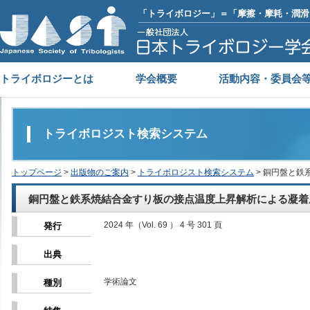
「トライボロジー」＝「摩擦・摩耗・潤滑
トライボロジーとは
学会概要
活動内容・委員会
トライボロジスト検索システム
トップページ
>
出版物のご案内
>
トライボロジスト検索システム
> 銅円盤と
銅円盤と鉄系焼結合金すり板の接点温度上昇解析による凝着
2024 年（Vol. 69 ） 4 号 301 頁
発行
出典
学術論文
種別