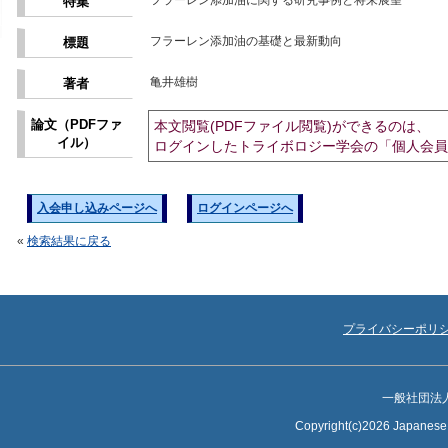
フラーレン添加油に関する研究事例と将来展望
特集
フラーレン添加油の基礎と最新動向
標題
亀井雄樹
著者
論文（PDFファ
本文閲覧(PDFファイル閲覧)ができるのは、
イル）
ログインしたトライボロジー学会の「個人会員
入会申し込みページへ
ログインページへ
«
検索結果に戻る
プライバシーポリ
一般社団法
Copyright(c)2026 Japanese S