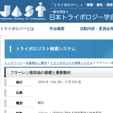
「トライボロジー」＝「摩擦・摩耗・潤滑
トライボロジーとは
学会概要
活動内容・委員会
トライボロジスト検索システム
トップページ
>
出版物のご案内
>
トライボロジスト検索システム
> フラーレン
フラーレン添加油の基礎と最新動向
2024 年（Vol. 69 ） 5 号 331 頁
発行
出典
解説
種別