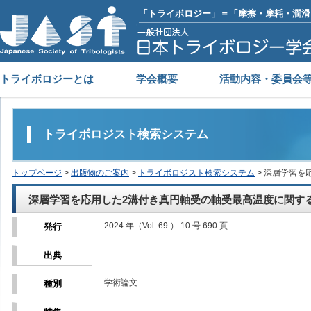
「トライボロジー」＝「摩擦・摩耗・潤滑
トライボロジーとは
学会概要
活動内容・委員会
トライボロジスト検索システム
トップページ
>
出版物のご案内
>
トライボロジスト検索システム
> 深層学習
深層学習を応用した2溝付き真円軸受の軸受最高温度に関す
2024 年（Vol. 69 ） 10 号 690 頁
発行
出典
学術論文
種別