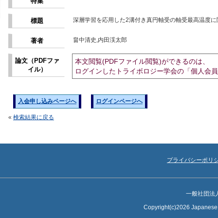
特集
深層学習を応用した2溝付き真円軸受の軸受最高温度に
標題
畠中清史,内田渓太郎
著者
論文（PDFファ
本文閲覧(PDFファイル閲覧)ができるのは、
イル）
ログインしたトライボロジー学会の「個人会員
入会申し込みページへ
ログインページへ
«
検索結果に戻る
プライバシーポリ
一般社団法
Copyright(c)2026 Japanese S