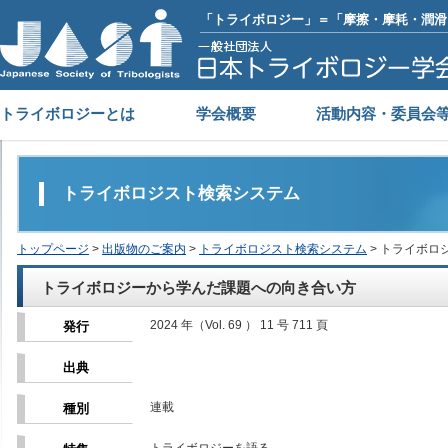
「トライボロジー」＝「摩擦・摩耗・潤滑
トライボロジーとは
学会概要
活動内容・委員会
トライボロジスト検索システム
トップページ
>
出版物のご案内
>
トライボロジスト検索システム
> トライボロ
トライボロジーから学んだ課題への向き合い方
2024 年（Vol. 69 ） 11 号 711 頁
発行
出典
連載
種別