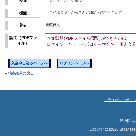
トライボロジーを語る
特集
トライボロジーから学んだ課題への向き合い方
標題
馬渡俊文
著者
論文（PDFファ
本文閲覧(PDFファイル閲覧)ができるのは、
イル）
ログインしたトライボロジー学会の「個人会員
入会申し込みページへ
ログインページへ
«
検索結果に戻る
プライバシーポリ
一般社団法
Copyright(c)2026 Japanese S