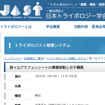
「トライボロジー」＝「摩擦・摩耗・潤滑
トライボロジーとは
学会概要
活動内容・委員会
トライボロジスト検索システム
トップページ
>
出版物のご案内
>
トライボロジスト検索システム
> 様々なグラ
様々なグラフェンシートの摩擦挙動と分子機構
2024 年（Vol. 69 ） 11 号 728 頁
発行
出典
解説
種別