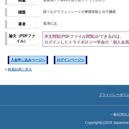
炭素系ナノ材料が切り拓くトライボロジー
特集
様々なグラフェンシートの摩擦挙動と分子機構
標題
鷲津仁志
著者
論文（PDFファ
本文閲覧(PDFファイル閲覧)ができるのは、
イル）
ログインしたトライボロジー学会の「個人会員
入会申し込みページへ
ログインページへ
«
検索結果に戻る
プライバシーポリ
一般社団法
Copyright(c)2026 Japanese S