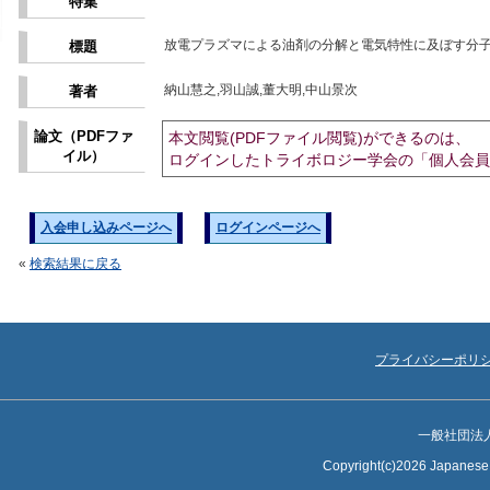
特集
放電プラズマによる油剤の分解と電気特性に及ぼす分
標題
納山慧之,羽山誠,董大明,中山景次
著者
論文（PDFファ
本文閲覧(PDFファイル閲覧)ができるのは、
イル）
ログインしたトライボロジー学会の「個人会員
入会申し込みページへ
ログインページへ
«
検索結果に戻る
プライバシーポリ
一般社団法
Copyright(c)2026 Japanese S