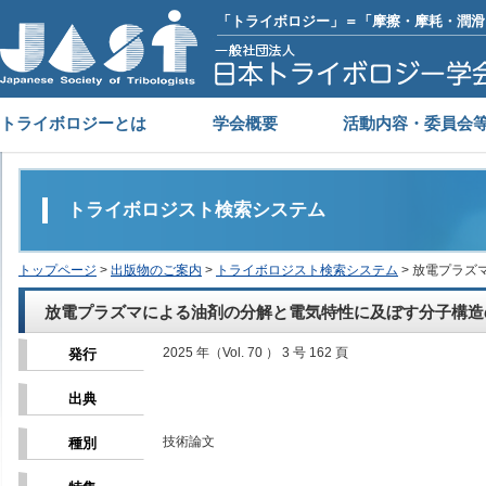
「トライボロジー」＝「摩擦・摩耗・潤滑
トライボロジーとは
学会概要
活動内容・委員会
トライボロジスト検索システム
トップページ
>
出版物のご案内
>
トライボロジスト検索システム
> 放電プラ
放電プラズマによる油剤の分解と電気特性に及ぼす分子構造
2025 年（Vol. 70 ） 3 号 162 頁
発行
出典
技術論文
種別