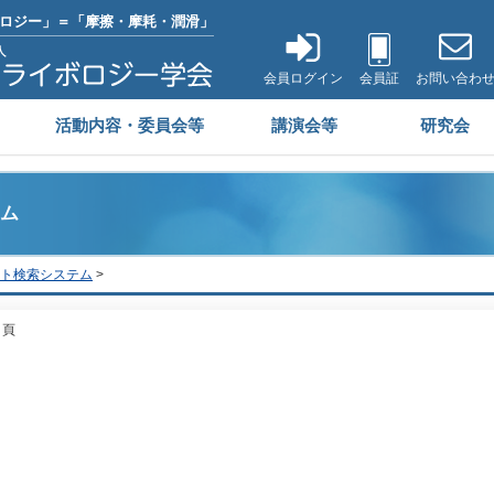
ロジー」＝「摩擦・摩耗・潤滑」
会員ログイン
会員証
お問い合わ
活動内容・委員会等
講演会等
研究会
ム
ト検索システム
>
号 頁