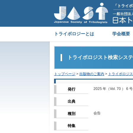
「トライボ
トライボロジーとは
学会概要
トライボロジスト検索システ
トップページ
>
出版物のご案内
>
トライボロジス
2025 年（Vol. 70 ） 6 
発行
出典
会告
種別
特集