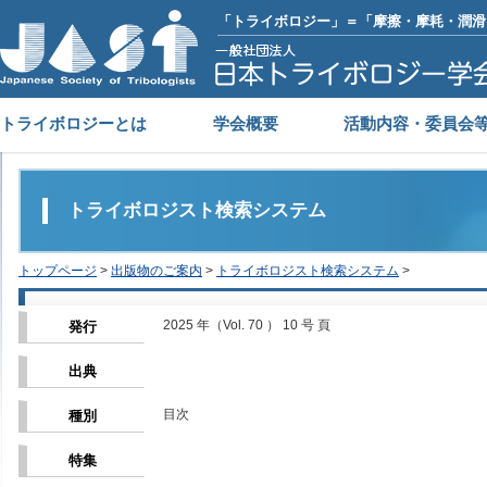
「トライボロジー」＝「摩擦・摩耗・潤滑
トライボロジーとは
学会概要
活動内容・委員会
トライボロジスト検索システム
トップページ
>
出版物のご案内
>
トライボロジスト検索システム
>
2025 年（Vol. 70 ） 10 号 頁
発行
出典
目次
種別
特集