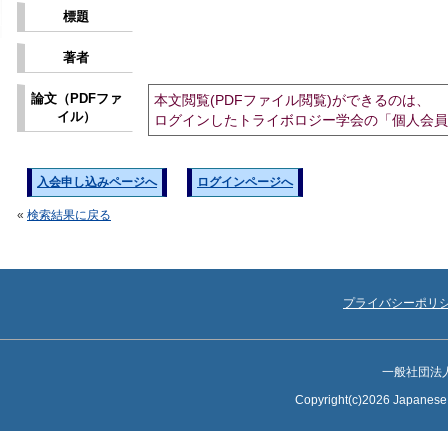
標題
著者
論文（PDFファ
本文閲覧(PDFファイル閲覧)ができるのは、
イル）
ログインしたトライボロジー学会の「個人会員
入会申し込みページへ
ログインページへ
«
検索結果に戻る
プライバシーポリ
一般社団法
Copyright(c)2026 Japanese S