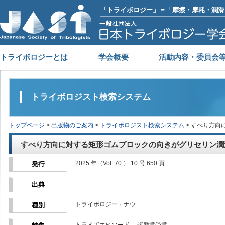
「トライボロジー」＝「摩擦・摩耗・潤滑
トライボロジーとは
学会概要
活動内容・委員会
トライボロジスト検索システム
トップページ
>
出版物のご案内
>
トライボロジスト検索システム
> すべり方
すべり方向に対する矩形ゴムブロックの向きがグリセリン潤
2025 年（Vol. 70 ） 10 号 650 頁
発行
出典
トライボロジー・ナウ
種別