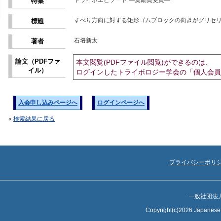
トライボエピソード ―奨励賞受賞―
特集
すべり方向に対する矩形ゴムブロックの向きがグリセ
標題
石﨏新太
著者
論文（PDFファ
本文閲覧(PDFファイル閲覧)ができるのは、
イル）
ログインしたトライボロジー学会の「個人会員
入会申し込みページへ
ログインページへ
«
検索結果に戻る
プライバシーポリ
一般社団法
Copyright(c)2026 Japanese S