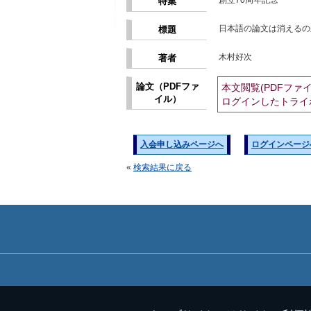
創立70周年記念
特集
日本語の論文は消えるの
標題
木村好次
著者
論文（PDFファ
本文閲覧(PDFファ
イル）
ログインしたトライ
入会申し込みページへ
ログインページ
«
検索結果に戻る