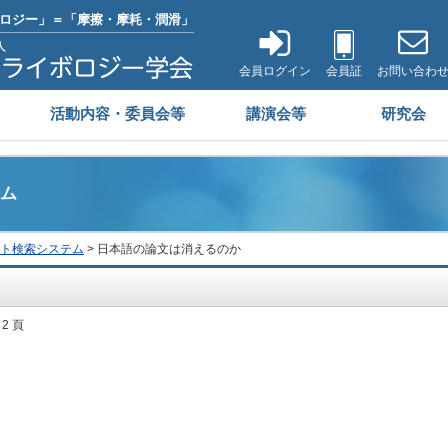
ロジー」＝「摩擦・摩耗・潤滑」
会員ログイン
会員証
お問い合わ
活動内容・委員会等
講演会等
研究会
ム
ト検索システム
> 日本語の論文は消えるのか
 2 頁