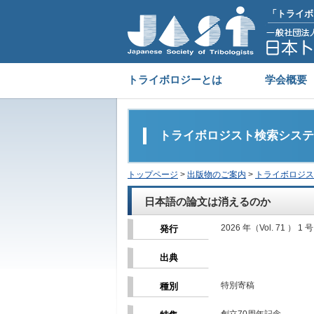
「トライボ
トライボロジーとは
学会概要
トライボロジスト検索システ
トップページ
>
出版物のご案内
>
トライボロジス
日本語の論文は消えるのか
2026 年（Vol. 71 ） 1 号
発行
出典
特別寄稿
種別