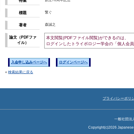
創立70周年記念
特集
繋ぐ
標題
森誠之
著者
論文（PDFファ
本文閲覧(PDFファイル閲覧)ができるのは、
イル）
ログインしたトライボロジー学会の「個人会員
入会申し込みページへ
ログインページへ
«
検索結果に戻る
プライバシーポリ
一般社団法
Copyright(c)2026 Japanese S