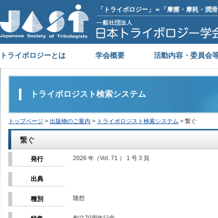
「トライボロジー」＝「摩擦・摩耗・潤滑
トライボロジーとは
学会概要
活動内容・委員会
トライボロジスト検索システム
トップページ
>
出版物のご案内
>
トライボロジスト検索システム
> 繋ぐ
繋ぐ
2026 年（Vol. 71 ） 1 号 3 頁
発行
出典
随想
種別