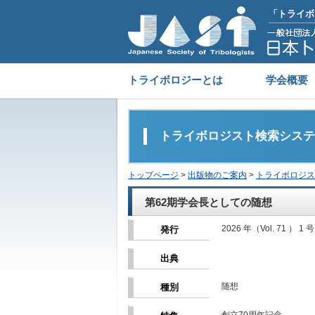
「トライボ
トライボロジーとは
学会概要
トライボロジスト検索システ
トップページ
>
出版物のご案内
>
トライボロジス
第62期学会長としての随想
2026 年（Vol. 71 ） 1 号
発行
出典
随想
種別