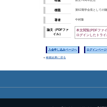
創立70周年記念
特集
第62期学会長としての
標題
中村隆
著者
論文（PDFファ
本文閲覧(PDFファ
イル）
ログインしたトライ
入会申し込みページへ
ログインページ
«
検索結果に戻る