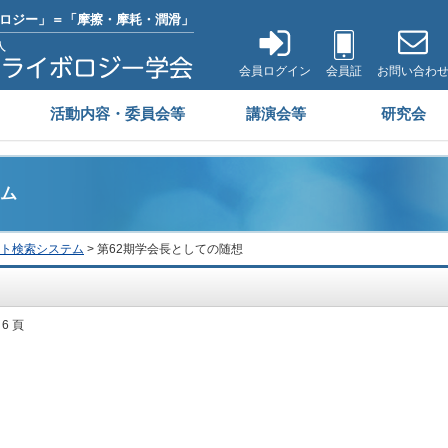
ロジー」＝「摩擦・摩耗・潤滑」
会員ログイン
会員証
お問い合わ
活動内容・委員会等
講演会等
研究会
ム
ト検索システム
> 第62期学会長としての随想
 6 頁