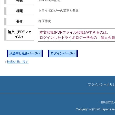
創立70周年記念
特集
トライボロジーの変革と発展
標題
梅原徳次
著者
論文（PDFファ
本文閲覧(PDFファイル閲覧)ができるのは、
イル）
ログインしたトライボロジー学会の「個人会員
入会申し込みページへ
ログインページへ
«
検索結果に戻る
プライバシーポリ
一般社団法
Copyright(c)2026 Japanese S