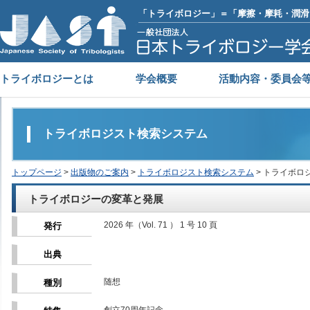
「トライボロジー」＝「摩擦・摩耗・潤滑
トライボロジーとは
学会概要
活動内容・委員会
トライボロジスト検索システム
トップページ
>
出版物のご案内
>
トライボロジスト検索システム
> トライボロ
トライボロジーの変革と発展
2026 年（Vol. 71 ） 1 号 10 頁
発行
出典
随想
種別