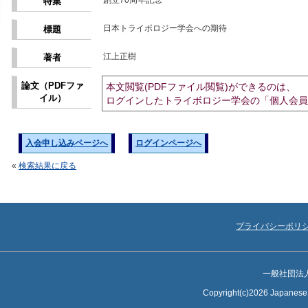
創立70周年記念
特集
日本トライボロジー学会への期待
標題
江上正樹
著者
論文（PDFファ
本文閲覧(PDFファイル閲覧)ができるのは、
イル）
ログインしたトライボロジー学会の「個人会員
入会申し込みページへ
ログインページへ
«
検索結果に戻る
プライバシーポリ
一般社団法
Copyright(c)2026 Japanese S