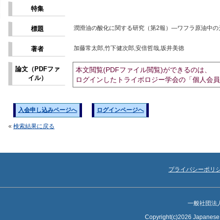
特集
潤滑油の酸化に関する研究（第2報）―ワフラ原油中
標題
加藤常太郎,竹下健次郎,安倍哲哉,坂井美徳
著者
論文（PDFファ
本文閲覧(PDFファイル閲覧)ができるのは、
イル）
ログインしたトライボロジー学会の「個人会員
入会申し込みページへ
ログインページへ
«
検索結果に戻る
プライバシーポリ
一般社団法
Copyright(c)2026 Japanese S