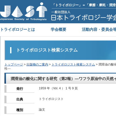
「トライボロジー」＝「摩擦・摩耗・潤滑
トライボロジーとは
学会概要
活動内容・委員会
トライボロジスト検索システム
トップページ
>
出版物のご案内
>
トライボロジスト検索システム
> 潤滑油の
性―
潤滑油の酸化に関する研究（第2報）―ワフラ原油中の天然
1959 年（Vol. 4 ） 1 号 9 頁
発行
トライボロジスト
出典
論文
種別