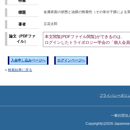
特集
金属表面の状態と油膜の附着性（その単分子膜による
標題
立花太郎
著者
論文（PDFファ
本文閲覧(PDFファイル閲覧)ができるのは、
イル）
ログインしたトライボロジー学会の「個人会員
入会申し込みページへ
ログインページへ
«
検索結果に戻る
プライバシーポリ
一般社団法
Copyright(c)2026 Japanese S