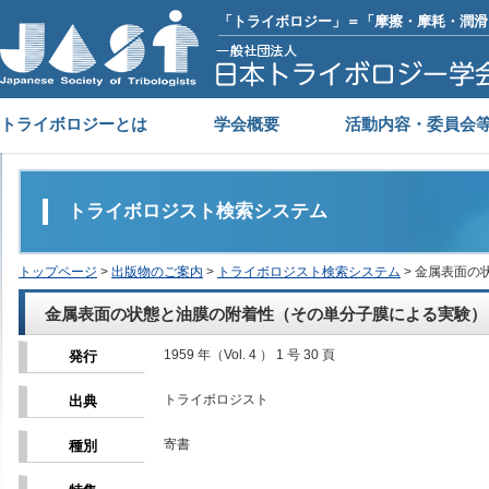
「トライボロジー」＝「摩擦・摩耗・潤滑
トライボロジーとは
学会概要
活動内容・委員会
トライボロジスト検索システム
トップページ
>
出版物のご案内
>
トライボロジスト検索システム
> 金属表面
金属表面の状態と油膜の附着性（その単分子膜による実験）
1959 年（Vol. 4 ） 1 号 30 頁
発行
トライボロジスト
出典
寄書
種別