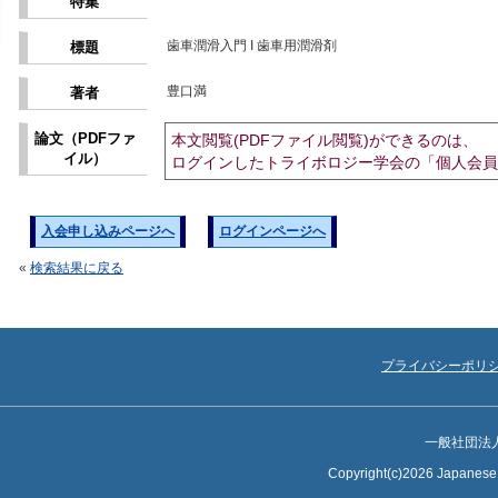
特集
歯車潤滑入門 I 歯車用潤滑剤
標題
豊口満
著者
論文（PDFファ
本文閲覧(PDFファイル閲覧)ができるのは、
イル）
ログインしたトライボロジー学会の「個人会員
入会申し込みページへ
ログインページへ
«
検索結果に戻る
プライバシーポリ
一般社団法
Copyright(c)2026 Japanese S