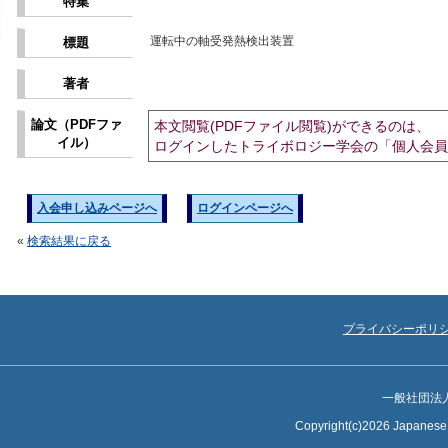
特集
運転中の軸受発熱検出装置
標題
著者
論文（PDFファ
本文閲覧(PDFファイル閲覧)ができるのは、
イル）
ログインしたトライボロジー学会の「個人会員
入会申し込みページへ
ログインページへ
«
検索結果に戻る
プライバシーポリ
一般社団法
Copyright(c)2026 Japanese S