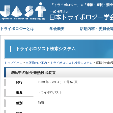
「トライボロジー」＝「摩擦・摩耗・潤滑
トライボロジーとは
学会概要
活動内容・委員会
トライボロジスト検索システム
トップページ
>
出版物のご案内
>
トライボロジスト検索システム
> 運転中の軸
運転中の軸受発熱検出装置
1959 年（Vol. 4 ） 1 号 57 頁
発行
トライボロジスト
出典
油滴
種別