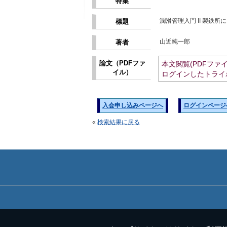
特集
潤滑管理入門 II 製鉄
標題
山近純一郎
著者
論文（PDFファ
本文閲覧(PDFファ
イル）
ログインしたトライ
入会申し込みページへ
ログインページ
«
検索結果に戻る