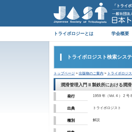
「トライボ
トライボロジーとは
学会概要
トライボロジスト検索システ
トップページ
>
出版物のご案内
>
トライボロジス
潤滑管理入門 II 製鉄所における潤
1959 年（Vol. 4 ） 2 号 
発行
トライボロジスト
出典
解説
種別