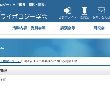
ロジー」＝「摩擦・摩耗・潤滑」
会員ログイン
会員証
お問い合わ
活動内容・委員会等
講演会等
研究会
ム
ト検索システム
> 潤滑管理入門 II 製鉄所における潤滑管理
滑管理
85 頁