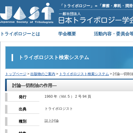
「トライボロジー」＝「摩擦・摩耗・潤滑
トライボロジーとは
学会概要
活動内容・委員会
トライボロジスト検索システム
トップページ
>
出版物のご案内
>
トライボロジスト検索システム
> 討論―切削
討論―切削油の作用―
1960 年（Vol. 5 ） 2 号 94 頁
発行
トライボロジスト
出典
誌上討論
種別