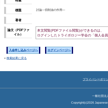
特集
討論―切削油の作用―
標題
著者
論文（PDFファ
本文閲覧(PDFファイル閲覧)ができるのは、
イル）
ログインしたトライボロジー学会の「個人会員
入会申し込みページへ
ログインページへ
«
検索結果に戻る
プライバシーポリ
一般社団法
Copyright(c)2026 Japanese S