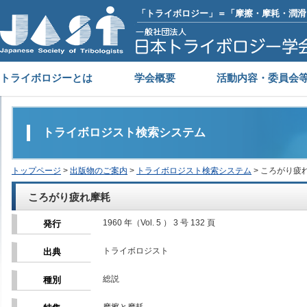
「トライボロジー」＝「摩擦・摩耗・潤滑
トライボロジーとは
学会概要
活動内容・委員会
トライボロジスト検索システム
トップページ
>
出版物のご案内
>
トライボロジスト検索システム
> ころがり疲
ころがり疲れ摩耗
1960 年（Vol. 5 ） 3 号 132 頁
発行
トライボロジスト
出典
総説
種別