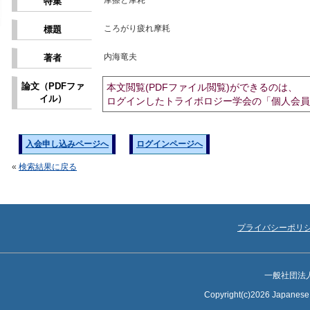
摩擦と摩耗
特集
ころがり疲れ摩耗
標題
内海竜夫
著者
論文（PDFファ
本文閲覧(PDFファイル閲覧)ができるのは、
イル）
ログインしたトライボロジー学会の「個人会員
入会申し込みページへ
ログインページへ
«
検索結果に戻る
プライバシーポリ
一般社団法
Copyright(c)2026 Japanese S