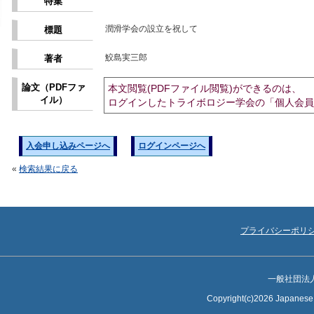
特集
潤滑学会の設立を祝して
標題
鮫島実三郎
著者
論文（PDFファ
本文閲覧(PDFファイル閲覧)ができるのは、
イル）
ログインしたトライボロジー学会の「個人会員
入会申し込みページへ
ログインページへ
«
検索結果に戻る
プライバシーポリ
一般社団法
Copyright(c)2026 Japanese S