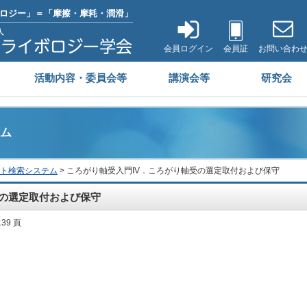
ロジー」＝「摩擦・摩耗・潤滑」
会員ログイン
会員証
お問い合わ
活動内容・委員会等
講演会等
研究会
ム
ト検索システム
> ころがり軸受入門IV．ころがり軸受の選定取付および保守
受の選定取付および保守
139 頁