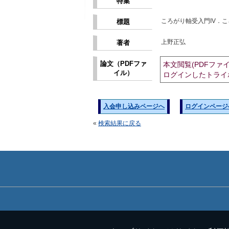
特集
ころがり軸受入門IV．
標題
上野正弘
著者
論文（PDFファ
本文閲覧(PDFファ
イル）
ログインしたトライ
入会申し込みページへ
ログインページ
«
検索結果に戻る