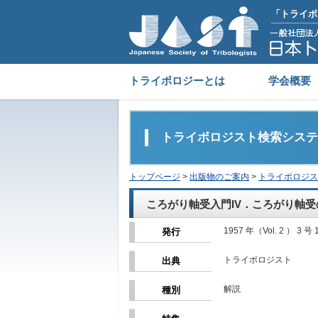
「トライボ
トライボロジーとは
学会概要
トライボロジスト検索システ
トップページ
>
出版物のご案内
>
トライボロジス
ころがり軸受入門IV．ころがり軸
1957 年（Vol. 2 ） 3 号 
発行
トライボロジスト
出典
解説
種別