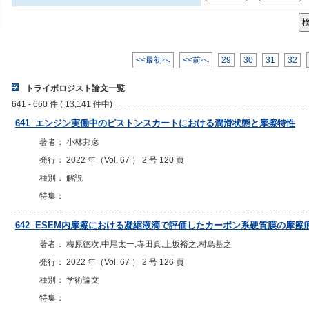
<<最初へ
<<前へ
29
30
31
32
トライボロジスト論文一覧
641 - 660 件 ( 13,141 件中)
641 エンジン実働中のピストンスカートにおける潤滑状態と摩擦特性
著者： 小林邦彦
発行： 2022 年（Vol. 67 ） 2 号 120 頁
種別： 解説
特集：
642 ESEM内摩擦における凝縮液滴で評価したカーボン系硬質膜の摩
著者： 梅原徳次,中尾太一,寺田真,上坂裕之,村島基之
発行： 2022 年（Vol. 67 ） 2 号 126 頁
種別： 学術論文
特集：