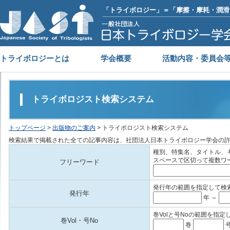
「トライボロジー」＝「摩擦・摩耗・潤滑
トライボロジーとは
学会概要
活動内容・委員会
トライボロジスト検索システム
トップページ
>
出版物のご案内
> トライボロジスト検索システム
検索結果で掲載された全ての記事内容は、社団法人日本トライボロジー学会の
種別、特集名、タイトル、
スペースで区切って複数ワ
フリーワード
発行年の範囲を指定して検
発行年
年 ～
巻Volと号Noの範囲を指定
巻Vol・号No
巻
号