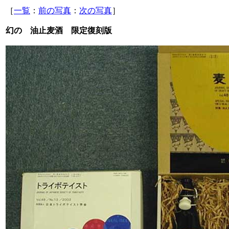
［
一覧
：
前の写真
：
次の写真
］
幻の 油止麦酒 限定復刻版