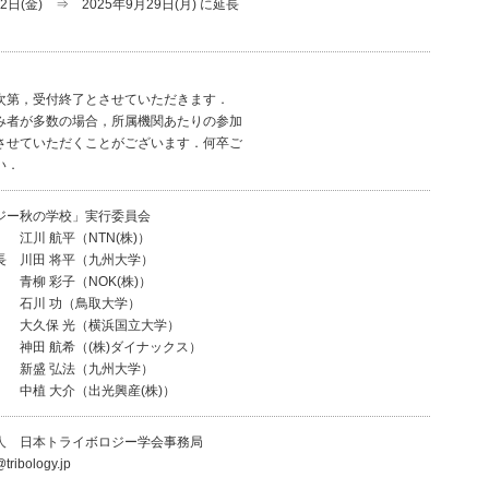
12日(金) ⇒ 2025年9月29日(月) に延長
次第，受付終了とさせていただきます．
み者が多数の場合，所属機関あたりの参加
させていただくことがございます．何卒ご
い．
ジー秋の学校」実行委員会
江川 航平（NTN(株)）
長 川田 将平（九州大学）
青柳 彩子（NOK(株)）
功（鳥取大学）
 光（横浜国立大学）
希（(株)ダイナックス）
弘法（九州大学）
介（出光興産(株)）
人 日本トライボロジー学会事務局
@tribology.jp