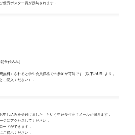
び優秀ポスター賞が授与されます．
金)朝食代込み）
費無料）されると学生会員価格での参加が可能です（以下のURLより，
とご記入ください）．
お申し込みを受付けました」という申込受付完了メールが届きます．
ージにアクセスしてください．
ロードができます．
にご提示ください．