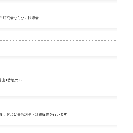
手研究者ならびに技術者
吾山1番地の1）
介，および基調講演・話題提供を行います．