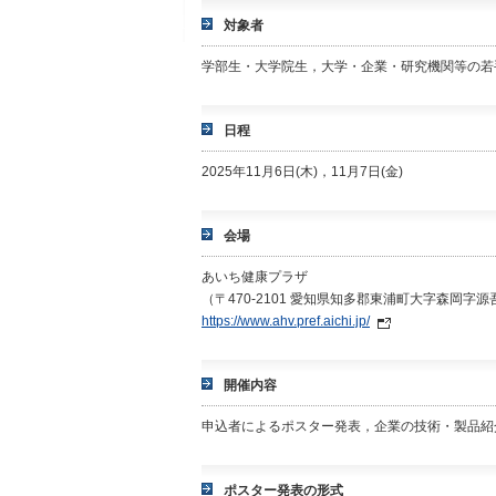
対象者
学部生・大学院生，大学・企業・研究機関等の若
日程
2025年11月6日(木)，11月7日(金)
会場
あいち健康プラザ
（〒470-2101 愛知県知多郡東浦町大字森岡字源
https://www.ahv.pref.aichi.jp/
開催内容
申込者によるポスター発表，企業の技術・製品紹
ポスター発表の形式