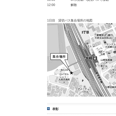
12:00 解散
1日目 貸切バス集合場所の地図
表彰