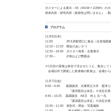
ポスターによる展示：A0（841W × 1189H）
発表内容：研究内容（新規性は問いません），製
プログラム
11月6日(木)
11:00 JR大府駅西口に集合（次頁地図参
12:10～12:20 開会のあいさつ
12:20～16:40 ポスター発表・企業展示
17:30～ 夕食および懇親会
※1日目の昼食は各自で済ませたうえ，集合して
会場以外で調達した飲食物の飲食は，会場から
11月7日(金)
9:00～9:40 基調講演 兵庫県立大学 鷲津 仁
『講演題目は未定』※決定次第イベン
9:45～10:25 基調講演 AICE 村上 元一 氏
『講演題目は未定』※決定次第イベン
10:30～11:00 表彰式・閉会・写真撮影
11:00 JR大府駅へ貸切バスで移動