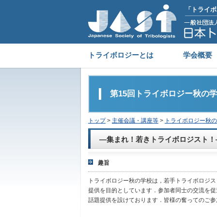
「トライボ
トライボロジーとは
学会概要
第15回トライボロジー秋の学校
トップ
>
主催会議・講座等
>
トライボロジー秋の
—集まれ！若きトライボロジスト！
趣旨
トライボロジー秋の学校は，若手トライボロジス
提供を目的としています．参加者同士の交流を促
話題提供を設けております．皆様の奮ってのご参