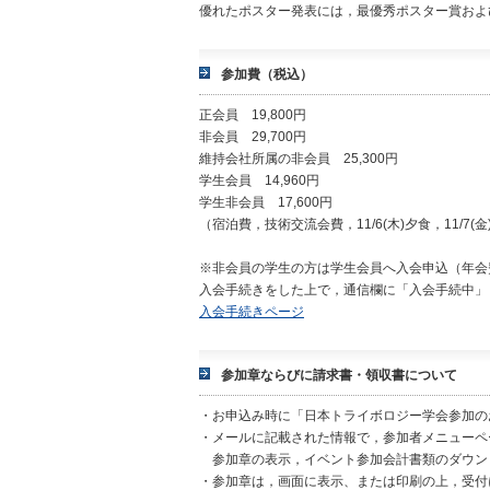
優れたポスター発表には，最優秀ポスター賞およ
参加費（税込）
正会員 19,800円
非会員 29,700円
維持会社所属の非会員 25,300円
学生会員 14,960円
学生非会員 17,600円
（宿泊費，技術交流会費，11/6(木)夕食，11/7(
※非会員の学生の方は学生会員へ入会申込（年会
入会手続きをした上で，通信欄に「入会手続中」
入会手続きページ
参加章ならびに請求書・領収書について
・お申込み時に「日本トライボロジー学会参加の
・メールに記載された情報で，参加者メニューペ
参加章の表示，イベント参加会計書類のダウン
・参加章は，画面に表示、または印刷の上，受付