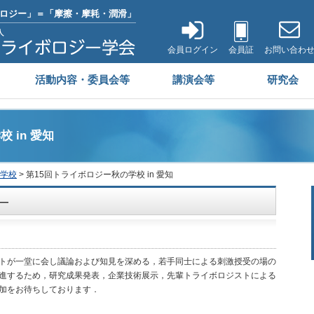
ロジー」＝「摩擦・摩耗・潤滑」
会員ログイン
会員証
お問い合わ
活動内容・委員会等
講演会等
研究会
 in 愛知
学校
> 第15回トライボロジー秋の学校 in 愛知
—
トが一堂に会し議論および知見を深める，若手同士による刺激授受の場の
進するため，研究成果発表，企業技術展示，先輩トライボロジストによる
加をお待ちしております．