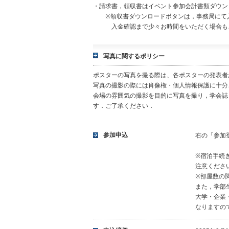
・請求書，領収書はイベント参加会計書類ダウン
※領収書ダウンロードボタンは，事務局にて入
入金確認まで少々お時間をいただく場合もご
写真に関するポリシー
ポスターの写真を撮る際は、各ポスターの発表者
写真の撮影の際には肖像権・個人情報保護に十分
会場の雰囲気の撮影を目的に写真を撮り，学会誌
す．ご了承ください．
参加申込
右の「参加
※宿泊手続
注意くださ
※部屋数の
また，学部
大学・企業
なりますの