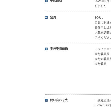
申込締切
2025年9月
しました
定員
80名．
定員に到達
参加申し込
人数を調整
了承くださ
実行委員組織
トライボロ
実行委員長 
実行副委員
実行委員 
石川 
大久保
神田 航
新盛 
中植 大
問い合わせ先
一般社団法
E-mail: jast