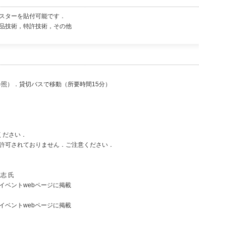
のポスターを貼付可能です．
品技術，特許技術，その他
照）．貸切バスで移動（所要時間15分）
ください．
許可されておりません．ご注意ください．
志 氏
トwebページに掲載
トwebページに掲載