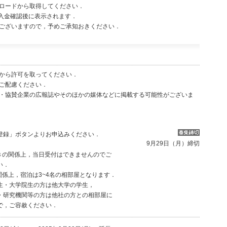
ロードから取得してください．
金確認後に表示されます．
ざいますので，予めご承知おきください．
から許可を取ってください．
ご配慮ください．
・協賛企業の広報誌やそのほかの媒体などに掲載する可能性がございま
登録」ボタンよりお申込みください．
9月29日（月）締切
きの関係上，当日受付はできませんのでご
い．
関係上，宿泊は3~4名の相部屋となります．
生・大学院生の方は他大学の学生，
・研究機関等の方は他社の方との相部屋に
で，ご容赦ください．