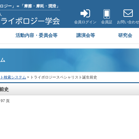
ロジー」＝「摩擦・摩耗・潤滑」
会員ログイン
会員証
お問い合わ
活動内容・委員会等
講演会等
研究会
ム
ト検索システム
> トライボロジースペシャリスト誕生前史
前史
 97 頁