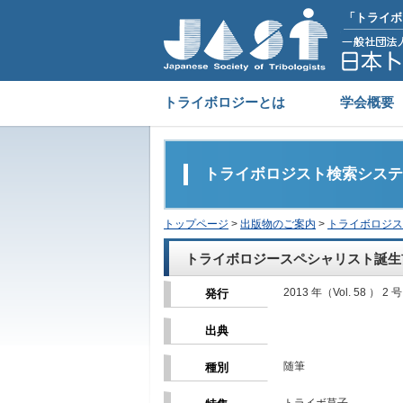
「トライボ
トライボロジーとは
学会概要
トライボロジスト検索システ
トップページ
>
出版物のご案内
>
トライボロジス
トライボロジースペシャリスト誕生
2013 年（Vol. 58 ） 2 号
発行
出典
随筆
種別