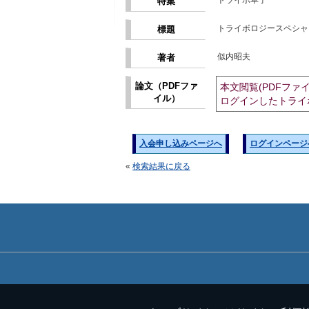
トライボ草子
特集
トライボロジースペシャ
標題
似内昭夫
著者
論文（PDFファ
本文閲覧(PDFファ
イル）
ログインしたトライ
入会申し込みページへ
ログインページ
«
検索結果に戻る