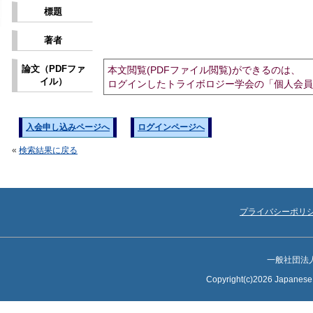
標題
著者
論文（PDFファ
本文閲覧(PDFファイル閲覧)ができるのは、
イル）
ログインしたトライボロジー学会の「個人会員
入会申し込みページへ
ログインページへ
«
検索結果に戻る
プライバシーポリ
一般社団法
Copyright(c)2026 Japanese S