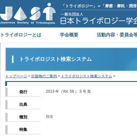
「トライボロジー」＝「摩擦・摩耗・潤滑
トライボロジーとは
学会概要
活動内容・委員会
トライボロジスト検索システム
トップページ
>
出版物のご案内
>
トライボロジスト検索システム
>
2013 年（Vol. 58 ） 3 号 頁
発行
出典
目次
種別
特集