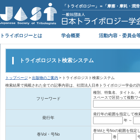
「トライボロジー」＝「摩擦・摩耗・潤滑
トライボロジーとは
学会概要
活動内容・委員会
トライボロジスト検索システム
トップページ
>
出版物のご案内
> トライボロジスト検索システム
検索結果で掲載された全ての記事内容は、社団法人日本トライボロジー学会の
種別、特集名、タイトル、
スペースで区切って複数ワ
フリーワード
発行年の範囲を指定して検
発行年
年 ～
巻Volと号Noの範囲を指定
巻Vol・号No
巻
号