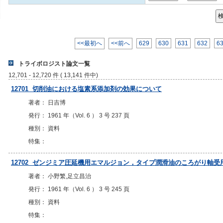
<<最初へ
<<前へ
629
630
631
632
6
トライボロジスト論文一覧
12,701 - 12,720 件 ( 13,141 件中)
12701 切削油における塩素系添加剤の効果について
著者： 日吉博
発行： 1961 年（Vol. 6 ） 3 号 237 頁
種別： 資料
特集：
12702 ゼンジミア圧延機用エマルジョン，タイプ潤滑油のころがり軸
著者： 小野繁,足立昌治
発行： 1961 年（Vol. 6 ） 3 号 245 頁
種別： 資料
特集：