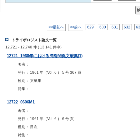
<<最初へ
<<前へ
629
630
631
632
6
トライボロジスト論文一覧
12,721 - 12,740 件 ( 13,141 件中)
12721 1960年における潤滑関係文献集(1)
著者：
発行： 1961 年（Vol. 6 ） 5 号 367 頁
種別： 文献集
特集：
12722 0606M1
著者：
発行： 1961 年（Vol. 6 ） 6 号 頁
種別： 目次
特集：