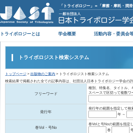
「トライボロジー」＝「摩擦・摩耗・潤滑
トライボロジーとは
学会概要
活動内容・委員会
トライボロジスト検索システム
トップページ
>
出版物のご案内
> トライボロジスト検索システム
検索結果で掲載された全ての記事内容は、社団法人日本トライボロジー学会の
種別、特集名、タイトル、
スペースで区切って複数ワ
フリーワード
発行年の範囲を指定して検
発行年
年 ～
巻Volと号Noの範囲を指定
巻Vol・号No
巻
号