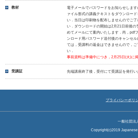
教材
電子メールでパスワードをお知らせしますの
ァイル形式の講義テキストをダウンロード
い．当日は印刷物を配布しませんのでご了
い．ダウンロードの開始は2月21日前後の
めてメールにて案内いたします．尚，pdf
ンロード用パスワード送付後のキャンセル
ては，受講料の返金はできませんので，ご
い．
事前資料は準備中につき，2月25日(火)に
受講証
先端講座終了後，受付にて受講証を発行い
プライバシーポリ
一般社団法
Copyright(c)2019 Japanese S