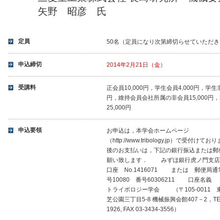
矢野 昭彦 氏
定員
50名（定員になり次第締切らせていただ
申込締切
2014年2月21日（金）
受講料
正会員10,000円，学生会員4,000円，学生非
円，維持会員会社所属の非会員15,000円
25,000円
申込要領
お申込は，本学会ホームページ
（http://www.tribology.jp）で受付けて
後のお支払いは，下記の銀行振込または郵
願い致します． みずほ銀行虎ノ門支店
口座 No.1416071 または 郵便局
号10080 番号60306211 口座名義
トライボロジー学会 （〒105-0011 
芝公園三丁目5-8 機械振興会館407－2，TEL 
1926, FAX 03-3434-3556）