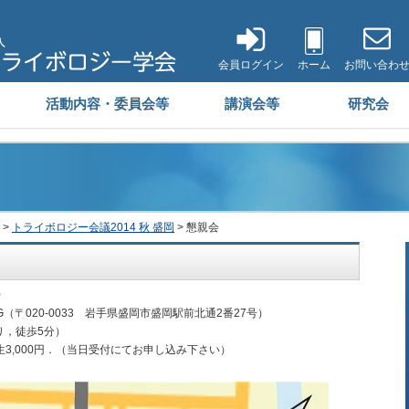
会員ログイン
ホーム
お問い合わ
活動内容・委員会等
講演会等
研究会
>
トライボロジー会議2014 秋 盛岡
> 懇親会
0
（〒020-0033 岩手県盛岡市盛岡駅前北通2番27号）
徒歩5分）
学生3,000円．（当日受付にてお申し込み下さい）