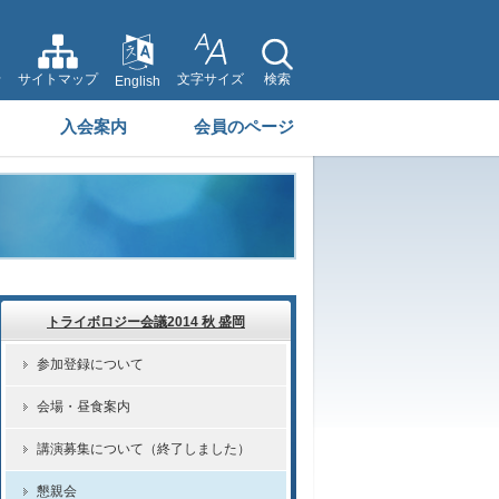
せ
サイトマップ
文字サイズ
検索
English
入会案内
会員のページ
トライボロジー会議2014 秋 盛岡
参加登録について
会場・昼食案内
講演募集について（終了しました）
懇親会