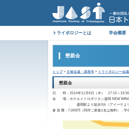
トライボロジーとは
学会概要
懇親会
トップ
>
主催会議・講座等
>
トライボロジー会議
懇親会
日 時：2014年11月6日（木） 17:15～19:3
会 場：ホテルメトロポリタン盛岡 NEW WING
盛岡駅より徒歩3分（アイーナより，
参 加 費：7,000円（同伴ご家族1名は無料）．