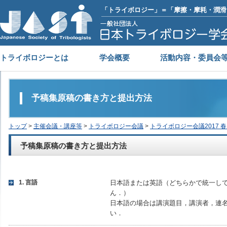
「トライボロジー」＝「摩擦・摩耗・潤滑
トライボロジーとは
学会概要
活動内容・委員会
予稿集原稿の書き方と提出方法
トップ
>
主催会議・講座等
>
トライボロジー会議
>
トライボロジー会議2017 春
予稿集原稿の書き方と提出方法
1. 言語
日本語または英語（どちらかで統一し
ん．）
日本語の場合は講演題目，講演者，連
い．