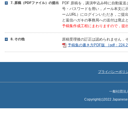
7. 原稿（PDFファイル）の提出
PDF 原稿を，講演申込み時に自動返
号・パスワードを用い，メール本文に
ームURL）にログインいただき，ご提
と返信ハガキの事務局への送付は廃止
予稿集作成工程にまわりますので，提
8. その他
原稿受理後の訂正は認められません．
予稿集の書き方PDF版 ［pdf：224.
プライバシーポリ
一般社団法
Copyright(c)2022 Japanese S