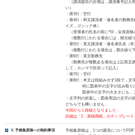
（講演題目の左側は，講演番号記入用
い）
・第3行：空行
・第4行：和文講演者・連名者の勤務先
イズ，ゴシック体）
（登壇者の氏名の前に*印，会員資格
（複数行にわたる場合には，順次繰り
・第5行：英文講演者・連名者氏名（本文
（複数行にわたる場合は，順次繰り下
・第6行：英文勤務先
（勤務先が複数ある場合は上記英文講演
して，カンマで区切って記入）
・第7行：空行
・第8行：本文は段組みせず1段で，文字
特に図表中の文字が読み取りにく
図表中の文字の大きさにも，ご
・文字列の折返し：図表周辺の文字の
どちらでも構いません．
今回から１段組となりました．
詳細は「2．原稿用紙」のテンプレート
5. 予稿集原稿への制約事項
予稿集原稿は，1つの講演についてPD