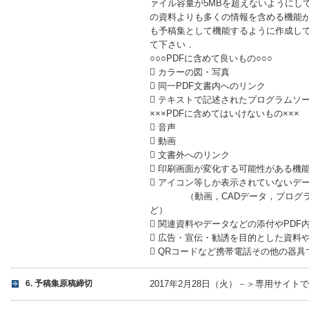
ァイル容量が5MBを超えないようにし
の資料よりも多くの情報を含める機能
も予稿集として機能するように作成し
て下さい．
○○○PDFに含めて良いもの○○○
 カラーの図・写真
 同一PDF文書内へのリンク
 テキストで記述されたプログラムソ
×××PDFに含めてはいけないもの×××
 音声
 動画
 文書外へのリンク
 印刷画面が変化する可能性がある機
 アイコン等しか表示されていないデ
（動画，CADデータ，プログラム
ど）
 関連資料やデータなどの添付やPDF
 広告・宣伝・勧誘を目的とした資料
 QRコードなど携帯電話その他の器
6. 予稿集原稿締切
2017年2月28日（火）－＞専用サイト