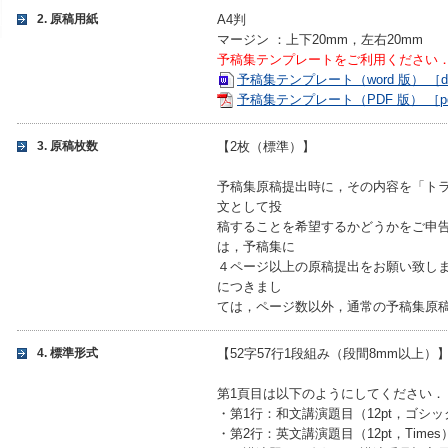
2. 原稿用紙
A4判
マージン ：上下20mm，左右20mm
予稿集テンプレートをご利用ください
予稿集テンプレート（word 版） ［do
予稿集テンプレート（PDF 版） ［pdf
3. 原稿枚数
【2枚（標準）】
予稿集原稿提出時に，その内容を「ト
⽂として投
稿することを希望するかどうかをご申
は，予稿集に
４ページ以上の原稿提出をお願い致し
につきまし
ては，ページ数以外，通常の予稿集原
4. 標準形式
【52字57行1段組み（段間8mm以上）
第1頁目は以下のようにしてください．
・第1行：和文講演題目（12pt，ゴシ
・第2行：英文講演題目（12pt，Times