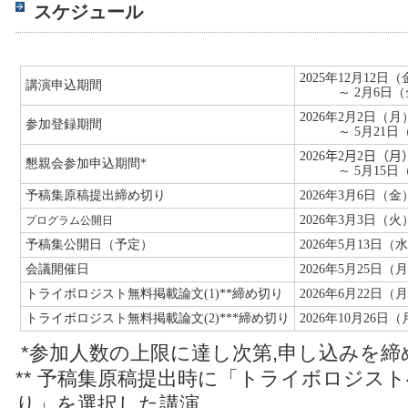
スケジュール
2025
年
12
月
12
日（
講演申込期間
～
2
月6
日（
2026
年
2
月
2
日（月
参加登録期間
～
5
月21
日
2026
年
2
月
2
日（月
懇親会参加申込期間
*
～
5
月15
日
予稿集原稿提出締め切り
2026
年
3
月
6
日（金
2026
年3月3日（火
プログラム公開日
予稿集公開日（予定）
2026
年
5
月
13
日（水
会議開催日
2026
年5月25日（
トライボロジスト無料掲載論文
(1)**
締め切り
2026
年
6
月
22
日（月
トライボロジスト無料掲載論文
(2)***
締め切り
2026
年
10
月
26
日（
*参加人数の上限に達し次第,申し込みを
** 予稿集原稿提出時に「トライボロジス
り」を選択した講演