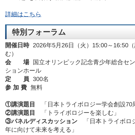
詳細はこちら
特別フォーラム
開催日時
2026
年
5
月26日（火）15
:00
～
16:50
（
む）
会 場
国立オリンピック記念青少年総合セ
ションホール
定 員
300
名
参 加 費
無料
①講演題目
「日本トライボロジー学会創設70
②講演題目
「トライボロジーを楽しむ」
③パネルディスカッション
「日本トライボロジ
年に向けて未来を考える」