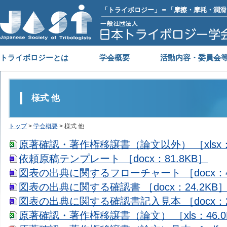
「トライボロジー」＝「摩擦・摩耗・潤滑
トライボロジーとは
学会概要
活動内容・委員会
様式 他
トップ
>
学会概要
> 様式 他
原著確認・著作権移譲書（論文以外） ［xlsx：2
依頼原稿テンプレート ［docx：81.8KB］
図表の出典に関するフローチャート ［docx：48
図表の出典に関する確認書 ［docx：24.2KB
図表の出典に関する確認書記入見本 ［docx：25
原著確認・著作権移譲書（論文） ［xls：46.0