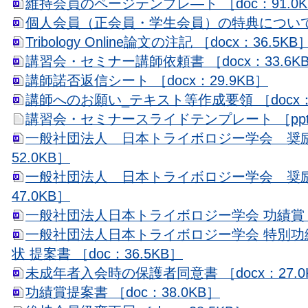
維持会員のページテンプレ—ト ［doc：91.0K
個人会員（正会員・学生会員）の特典について ［d
Tribology Online論文の注記 ［docx：36.5KB
講習会・セミナー講師依頼書 ［docx：33.6K
講師諾否返信シート ［docx：29.9KB］
講師へのお願い_テキスト等作成要領 ［docx：3
講習会・セミナースライドテンプレート ［pptx
一般社団法人 日本トライボロジー学会 奨励
52.0KB］
一般社団法人 日本トライボロジー学会 奨励
47.0KB］
一般社団法人日本トライボロジー学会 功績賞 推薦
一般社団法人日本トライボロジー学会 特別功
状 提案書 ［doc：36.5KB］
未成年者入会時の保護者同意書 ［docx：27.0
功績賞提案書 ［doc：38.0KB］