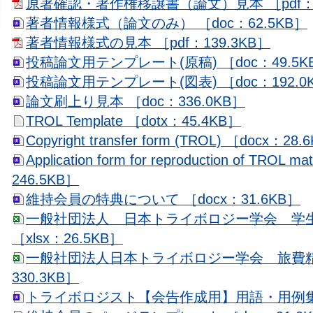
原著確認・著作権移譲書（論文）見本 ［pdf：1
著者情報様式（論文のみ） ［doc：62.5KB］
著者情報様式の見本 ［pdf：139.3KB］
投稿論文用テンプレート(原稿) ［doc：49.5K
投稿論文用テンプレート(図表) ［doc：192.0
論文刷上り見本 ［doc：336.0KB］
TROL Template ［dotx：45.4KB］
Copyright transfer form (TROL) ［docx：28
Application form for reproduction of TROL m
246.5KB］
維持会員の特典について ［docx：31.6KB］
一般社団法人 日本トライボロジー学会 学
［xlsx：26.5KB］
一般社団法人日本トライボロジー学会 旅費精算
330.3KB］
トライボロジスト【会告作成用】用語・用例集 ［d