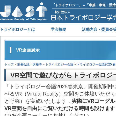
「トライボロジー」＝「摩擦・摩耗・潤滑
トライボロジーとは
学会概要
活動内容・委員会
VR企画展示
トップ
>
主催会議・講座等
>
トライボロジー会議
>
トライボロジー会議2025 春
VR空間で遊びながらトライボロジ
「トライボロジー会議2025春東京」開催期間
べるVR（Virtual Reality）空間をご体験い
と呼称）を実施いたします．
実際にVRゴーグ
VR空間を自由にご覧いただける時間も設けます
ひVR企画コーナーにお越しください．