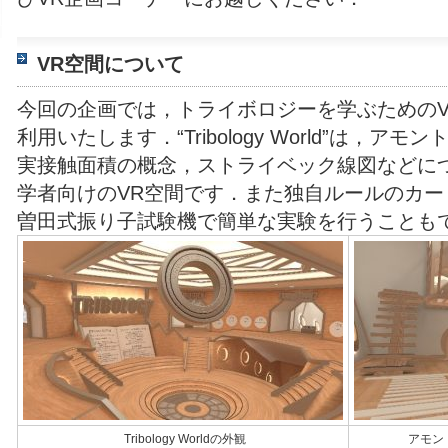
VR空間について
今回の企画では，トライボロジーを学ぶための
利用いたします．
“
Tribology World”
は，アモン
実接触面積の概念，ストライベック線図などに
学者向けの
VR
空間です．また独自ルールのカー
曽田式振り子試験機で簡単な実験を行うことも
Tribology Worldの外観
アモン